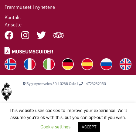
Frammuseet i nyhetene
Kontakt
Ansatte
MUSEUMSGUIDER
Bygdøynesveien 39 | 0286 Oslo |
+4723282950
This website uses cookies to improve your experience. We'll
assume you're ok with this, but you can opt-out if you wish.
Opphavsrett © 2026 Frammuseet. Alle rettigheter reservert.
Komiteen til bevarelse av Polarskipet Fram (Frammuseet) STI
Cookie settings
ACCEPT
Org.nr: 971 456 329