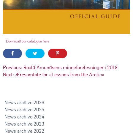
Download our catalogue here
Innleggsnavigasjon
Previous:
Roald Amundsens minneforelesninger i 2018
Next:
Æresomtale for «Lessons from the Arctic»
2026
2025
2024
2023
2022