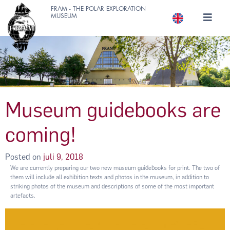
FRAM - THE POLAR EXPLORATION
MUSEUM
Museum guidebooks are
coming!
Posted on
juli 9, 2018
We are currently preparing our two new museum guidebooks for print. The two of
them will include all exhibition texts and photos in the museum, in addition to
striking photos of the museum and descriptions of some of the most important
artefacts.