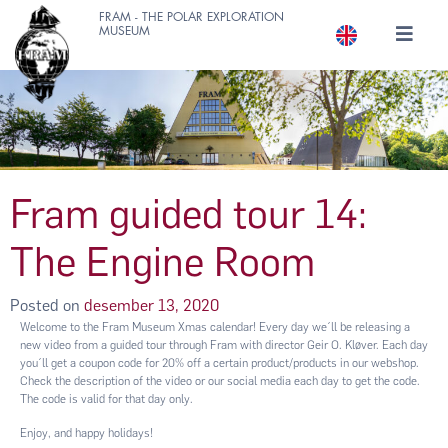
FRAM - THE POLAR EXPLORATION
MUSEUM
Fram guided tour 14:
The Engine Room
Posted on
desember 13, 2020
Welcome to the Fram Museum Xmas calendar! Every day we´ll be releasing a
new video from a guided tour through Fram with director Geir O. Kløver. Each day
you´ll get a coupon code for 20% off a certain product/products in our webshop.
Check the description of the video or our social media each day to get the code.
The code is valid for that day only.
Enjoy, and happy holidays!