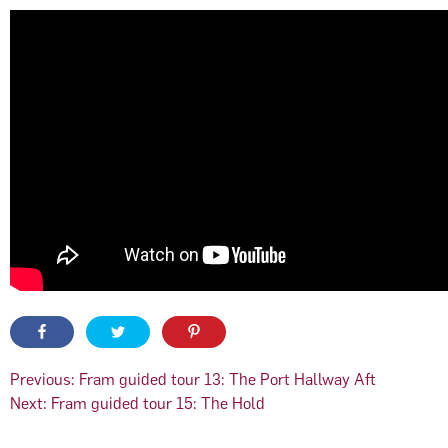
Innleggsnavigasjon
Previous:
Fram guided tour 13: The Port Hallway Aft
Next:
Fram guided tour 15: The Hold