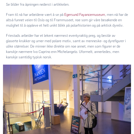
Se bilder fra åpningen nederst i artikkelen.
Fram til nå har arbeidene vært å se på
Egersund Fayancemuseum
, men nå har de
altså funnet veien til Oslo og til Frammuseet, noe som gir våre besøkende en
mulighet til å oppleve et helt unikt blikk på polarhistorien og på arktisk dyreliv.
Friestads arbeider har et lekent nærmest eventyraktig preg, og består av
glaserte krukker og urner med polare motiv, samt av menneske- og dyrefigurer i
ulike størrelser. De minner ikke direkte om noe annet, men som figurer er de
kanskje nærmere Ivo Caprino enn Michelangelo. Uformelt, annerledes, men
kanskje samtidig typisk norsk.