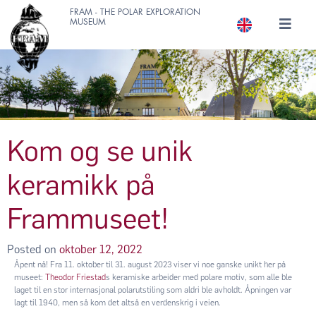
FRAM - THE POLAR EXPLORATION
MUSEUM
Kom og se unik
keramikk på
Frammuseet!
Posted on
oktober 12, 2022
Åpent nå! Fra 11. oktober til 31. august 2023 viser vi noe ganske unikt her på
museet:
Th
eodor Friestad
s keramiske arbeider med polare motiv, som alle ble
laget til en stor internasjonal polarutstiling som aldri ble avholdt. Åpningen var
lagt til 1940, men så kom det altså en verdenskrig i veien.