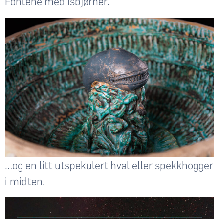
Fontene med isbjørner.
…og en litt utspekulert hval eller spekkhogger
i midten.