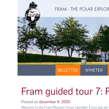
FRAM - THE POLAR EXPL
BILLETTER
NYHETER
Fram guided tour 7: 
Posted on
desember 6, 2020
Welcome to the Fram Museum Xmas calendar! Every day we´ll 