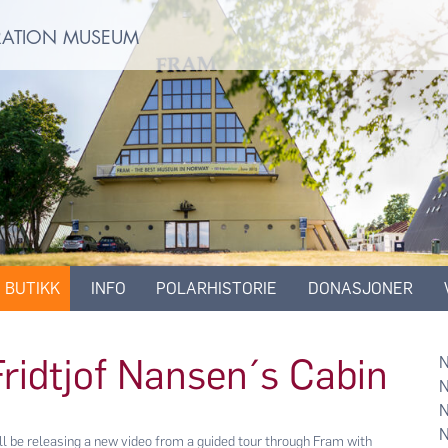
ORATION MUSEUM
BUTIKK
INFO
POLARHISTORIE
DONASJONER
Fridtjof Nansen´s Cabin
be releasing a new video from a guided tour through Fram with