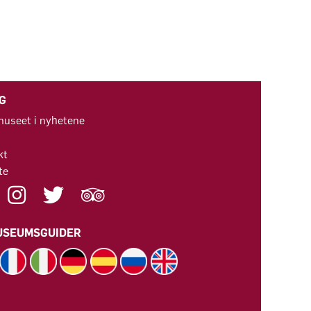
G
useet i nyhetene
kt
te
USEUMSGUIDER