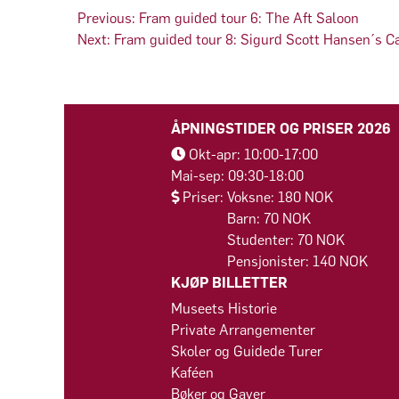
Innleggsnavigasjon
Previous:
Fram guided tour 6: The Aft Saloon
Next:
Fram guided tour 8: Sigurd Scott Hansen´s C
ÅPNINGSTIDER OG PRISER 2026
Okt-apr: 10:00-17:00
Mai-sep: 09:30-18:00
Priser: Voksne: 180 NOK
Barn: 70 NOK
Studenter: 70 NOK
Pensjonister: 140 NOK
KJØP BILLETTER
Museets Historie
Private Arrangementer
Skoler og Guidede Turer
Kaféen
Bøker og Gaver