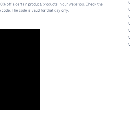
 20% off a certain product/products in our webshop. Check the
 code. The code is valid for that day only.