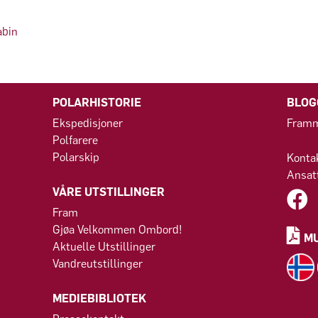
abin
POLARHISTORIE
BLOG
Ekspedisjoner
Framm
Polfarere
Polarskip
Konta
Ansat
VÅRE UTSTILLINGER
Fram
Gjøa Velkommen Ombord!
M
Aktuelle Utstillinger
Vandreutstillinger
MEDIEBIBLIOTEK