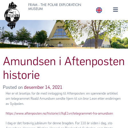
FRAM - THE POLAR EXPLORATION
MUSEUM
Amundsen i Aftenposten
historie
Posted on
desember 14, 2021
Her er et lesetips for de med innlogging til Aftenposten: en spennende artikkel
om telegrammet Roald Amundsen sendte hjem til sin bror Leon etter erobringen
av Sydpolen.
https://www.aftenposten.no/historie/i/XqE1vn/telegrammet-fra-amundsen
I dag er det forøvrig jubileum for denne bragden. For 110 år siden i dag, sto