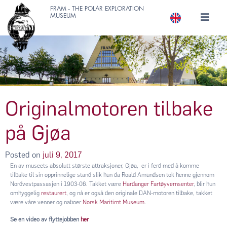
FRAM - THE POLAR EXPLORATION
MUSEUM
Originalmotoren tilbake
på Gjøa
Posted on
juli 9, 2017
En av museets absolutt største attraksjoner, Gjøa, er i ferd med å komme
tilbake til sin opprinnelige stand slik hun da Roald Amundsen tok henne gjennom
Nordvestpassasjen i 1903-06. Takket være
Hardanger Fartøyvernsenter
, blir hun
omhyggelig
restaurert
, og nå er også den originale DAN-motoren tilbake, takket
være våre venner og naboer
Norsk Maritimt Museum
.
Se en video av flyttejobben
her