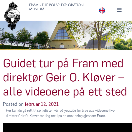
FRAM - THE POLAR EXPLORATION
MUSEUM
Guidet tur på Fram med
direktør Geir O. Kløver –
alle videoene på ett sted
Posted on
februar 12, 2021
Her kan du gå rett til spillelisten vår på youtube for å se alle videoene hvor
direktør Geir O. Kløver tar deg med på en omvisning gjennom Fram.