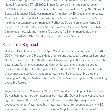
Etter to vintre og tre somre i Nordøstpassasjen kom Maud-ekspedisjonen til
Nome i Alaska den 27. juli 1920. Et nytt forsøk på å komme seg nordover
medførte enda en overvintring i isen uten å nå langt nok nord, og
Maud
kom til
Seattle 31. august 1921. Her mønstret Amundsen av. Ekspedisjonen fortsatte
deretter i tre år til under Oscar Wistings ledelse, fremdeles uten å nå den
nordlige vestgående strømmen over Polhavet. Da de igjen ankom Nome 22.
august 1925 ble de møtt av kreditorer som Amundsen ikke hadde muligheten til
å gjøre opp med. Wisting klarte å få skipet ut fra Nome, men da de ankom
Seattle 5. oktober 1925 ble skipet igjen møtt av kreditorer.
Maud blir til Baymaud
Hudson’s Bay Company (HBC) kjøpte Maud på tvangsauksjon i Seattle for 40
000 $. Meningen var å bruke skipet til å forsyne selskapets utposter i og rundt
Nordvestpassasjen. Hun ble døpt om til
Baymaud
og seilt til Vancouver for å bli
satt i stand for sine nye oppgaver. Nye reviderte planer ble utarbeidet av
marinearkitekt Tom Hallidie og datert 15. februar 1926. De viser at et styrhus
ble bygget oppe på dekkshuset og at interiøret til dekkshuset ble omgjort.
Inngangen ble flyttet bakfra til fremsiden, de to bakerste lugarene ble utvidet og
byssa ble flyttet.
Baymaud
seilte fra Vancouver 21. juni 1926 med sin nye kaptein Gus Foellmer.
Da var hun lastet med trematerialer og motorolje. De var innom Herscheløya
og Baillieøya og flere andre utposter østover i Nordvestpassasjen. Ved
sydvestkysten av Victoriaøya ble materialer losset for bygging av en ny HBC-
stasjon som skulle få navnet Fort Harmon. Skipet overvintret i Bernard