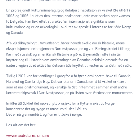
En profesjonell kulturminnefaglig og detaljert inspeksjon av vraket ble utført i
1995 og 1996, ledet av den internasjonalt anerkjente marinarkeologen James
P. Delgado. Han bekreftet at vraket har internasjonal signifikans som
kulturminne og er en arkeologisk lokalitet av spesiell interesse for både Norge
og Canada.
Mauds
tilknytning til Amundsen tilhører hovedsakelig norsk historie, mens
ekspedisjonens reise gjennom Nordøstpassasjen og ved Beringstredet i tillegg
har med russisk og amerikansk historie å gjøre. Baymauds rolle i sin tur
knytter seg til historien om omformingen av Canadas arktiske område fra en
isolert region til et aktivt handelsområde knyttet til resten av landet med radio.
Tidlig i 2011 var forhandlinger i gang for å få ført eierskapet tilbake til Canada,
Nunavut og Cambridge Bay. Det var planer i Canada om å få vraket erklært
som et nasjonalmonument, og kanskje få det innlemmet sammen med andre
berømte skipsvrak i Nordvestpassasjen på listen over Verdensarv-monumenter.
Imidlertid dukket det opp et nytt prosjekt for å flytte vraket til Norge,
konservere det og bygge et museum til det i Vollen.
Det er nå gjennomført, og hun er tilbake i norge.
Les alt om det her:
www.maudreturnshome.no