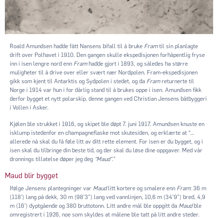
Roald Amundsen hadde fått Nansens bifall til å bruke
Fram
til sin planlagte
drift over Polhavet i 1910. Den gangen skulle ekspedisjonen forhåpentlig fryse
inn i isen lengre nord enn
Fram
hadde gjort i 1893, og således ha større
muligheter til å drive over eller svært nær Nordpolen. Fram-ekspedisjonen
gikk som kjent til Antarktis og Sydpolen i stedet, og da
Fram
returnerte til
Norge i 1914 var hun i for dårlig stand til å brukes oppe i isen. Amundsen fikk
derfor bygget et nytt polarskip, denne gangen ved Christian Jensens båtbyggeri
i Vollen i Asker.
Kjølen ble strukket i 1916, og skipet ble døpt 7. juni 1917. Amundsen knuste en
isklump istedenfor en champagneflaske mot skutesiden, og erklærte at “…
allerede nå skal du få føle litt av ditt rette element. For isen er du bygget, og i
isen skal du tilbringe din beste tid, og der skal du løse dine oppgaver. Med vår
dronnings tillatelse døper jeg deg
"Maud"
."
Maud blir bygget
Ifølge Jensens plantegninger var
Maud
litt kortere og smalere enn
Fram
: 36 m
(118’) lang på dekk, 30 m (98’3”) lang ved vannlinjen, 10,6 m (34’9”) bred, 4,9
m (16’) dyptgående og 380 bruttotonn. Litt andre mål ble oppgitt da
Maud
ble
omregistrert i 1926, noe som skyldes at målene ble tatt på litt andre steder.