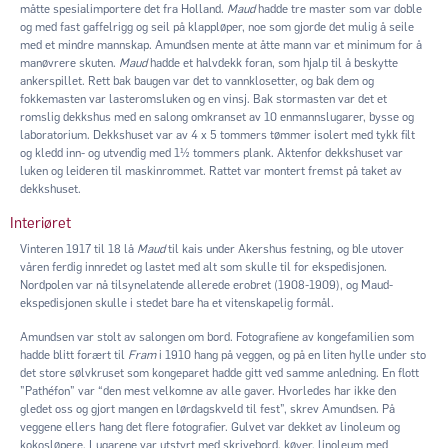
måtte spesialimportere det fra Holland.
Maud
hadde tre master som var doble
og med fast gaffelrigg og seil på klappløper, noe som gjorde det mulig å seile
med et mindre mannskap. Amundsen mente at åtte mann var et minimum for å
manøvrere skuten.
Maud
hadde et halvdekk foran, som hjalp til å beskytte
ankerspillet. Rett bak baugen var det to vannklosetter, og bak dem og
fokkemasten var lasteromsluken og en vinsj. Bak stormasten var det et
romslig dekkshus med en salong omkranset av 10 enmannslugarer, bysse og
laboratorium. Dekkshuset var av 4 x 5 tommers tømmer isolert med tykk filt
og kledd inn- og utvendig med 1½ tommers plank. Aktenfor dekkshuset var
luken og leideren til maskinrommet. Rattet var montert fremst på taket av
dekkshuset.
Interiøret
Vinteren 1917 til 18 lå
Maud
til kais under Akershus festning, og ble utover
våren ferdig innredet og lastet med alt som skulle til for ekspedisjonen.
Nordpolen var nå tilsynelatende allerede erobret (1908-1909), og Maud-
ekspedisjonen skulle i stedet bare ha et vitenskapelig formål.
Amundsen var stolt av salongen om bord. Fotografiene av kongefamilien som
hadde blitt forært til
Fram
i 1910 hang på veggen, og på en liten hylle under sto
det store sølvkruset som kongeparet hadde gitt ved samme anledning. En flott
”Pathéfon” var “den mest velkomne av alle gaver. Hvorledes har ikke den
gledet oss og gjort mangen en lørdagskveld til fest”, skrev Amundsen. På
veggene ellers hang det flere fotografier. Gulvet var dekket av linoleum og
kokosløpere. Lugarene var utstyrt med skrivebord, køyer, linoleum med