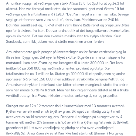
Amundsen oppgir at ved avgangen stakk
Maud
13,6 fot dypt forut og 14,2 fot
akterut. Han var fornøyd med dette, da han sammenlignet med
Fram
s 19 fot
ved avgangen fra Kristiansand i 1910. “Det har meget å si når man skal bevege
seg i grunt farvann som vi nu skulle”, skrev han. Maskinen var en 240 hk
Bolinder semidiesel og, i likhet med
Fram
, kunne både roret og propellen løftes
opp for å skånes fra isen. Det var ordnet slik at det tunge eikeroret kunne løftes
opp av én mann. Det var den svenske maskinisten fra sydpolsferden, Knut
Sundbeck, som fikk jobben med å stelle maskinen under ferden.
Amundsen tjente gode penger på investeringer under første verdenskrig og la
disse inn i byggingen. Det nye fartøyet skulle følge de samme prinsippene for
motstand i isen som
Fram
, og var beregnet til å koste 300 000 kr. Det kom
imidlertid på 650 000, og med instrumenter, proviant og utstyr ble
totalkostnaden ca. 1 million kr. Staten ga 200 000 til ekspedisjonen og andre
sponsorer bidro med 150 000, men allikevel strakk ikke pengene helt til, og
Amundsen uttrykker i etterkant stor bitterhet over manglende støtte fra andre
som han mente burde ha bidratt. Men han fikk regjeringens tillatelse til å bruke
verdifullt utstyr fra
Fram
, inkludert master, ankerspill, ror og propeller.
Skroget var av 12 x 12 tommer doble bunnstokker med 13 tommers avstand.
Kjølen var av eik med en stråkjøl av gran. Skroget var rikelig utstyrt med
avstivere av solid tømmer og jern. Den ytre kledningen på skroget var av 4
tommer eik med en 2½ tommers ishud av eik (fra kjølen og halvveis til dekket),
greenheart (til litt over vannlinjen) og pitchpine (fra over vannlinjen til
dekkshøyde). Amundsen skrev at han ikke fant stort nok tømmer i Norge og