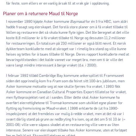
får feste, som ellers er en vanlig årsak til at vrak går i oppløsning.
Planer om å returnere Maud til Norge
I november 1990 kjøpte Asker kommune
Baymaud
for én $ fra HBC, som aldri
hadde frasagt seg eierskapet. Det forelå store planer om å få vraket tilbake til
Vollen og restaurere det så skuta kunne flyte igjen. Det ble beregnet at det ville
koste 8,8 millioner kr å få vraket tilbake til Norge og dessuten 11,2 millioner
for restaureringen. En totalsum på 230 millioner er også blitt nevnt. Et norsk
dykkerteam konkluderte med at skroget var i rimelig bra stand og ville kunne
heises og tettes for å taues tilbake til Norge. Deres rapport konkluderte med at
bevaringstilstanden i det kalde vannet var meget bra, men om ti år ville det
være langt mindre interessant å berge vraket (d.e. i 2000).
I februar 1992 tilbød Cambridge Bay kommune ankerspillet til Frammuseet
siden det opprinnelig kom fra
Fram
som da feiret sitt 100-års jubileum, men
Asker kommune motsatte seg at noe skulle fjernes fra vraket. I 1993 fikk
Asker kommune en Canadian Cultural Properties Export-tillatelse for vraket,
men flytteprosjektet rant ut i sanden. Etter dette skal Asker kommune ha
overført eierrettighetene til Tromsø kommune som utviklet egne planer for
flytting og fremvisning av Maud-vraket. I 1996 erklærte de (ut fra 1990-
inspeksjonen) at det fremdeles var mulig å redde vraket, men at det nå var i
svært dårlig stand på grunn av nedbryting fra isen, og at det om 5 til 10 år (=
2001-06) ville være såpass skadet at en restaurering ville være av liten
interesse. Senere var eierskapet tilbake hos Asker kommune, uten at forløpet
her er helt klart. Eksporttillatelsen er utløpt.