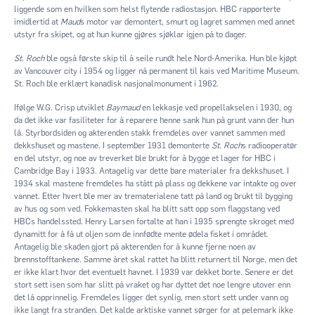
liggende som en hvilken som helst flytende radiostasjon. HBC rapporterte
imidlertid at
Maud
s motor var demontert, smurt og lagret sammen med annet
utstyr fra skipet, og at hun kunne gjøres sjøklar igjen på to dager.
St. Roch
ble også første skip til å seile rundt hele Nord-Amerika. Hun ble kjøpt
av Vancouver city i 1954 og ligger nå permanent til kais ved Maritime Museum.
St. Roch ble erklært kanadisk nasjonalmonument i 1962.
Ifølge W.G. Crisp utviklet
Baymaud
en lekkasje ved propellakselen i 1930, og
da det ikke var fasiliteter for å reparere henne sank hun på grunt vann der hun
lå. Styrbordsiden og akterenden stakk fremdeles over vannet sammen med
dekkshuset og mastene. I september 1931 demonterte
St. Roch
s radiooperatør
en del utstyr, og noe av treverket ble brukt for å bygge et lager for HBC i
Cambridge Bay i 1933. Antagelig var dette bare materialer fra dekkshuset. I
1934 skal mastene fremdeles ha stått på plass og dekkene var intakte og over
vannet. Etter hvert ble mer av trematerialene tatt på land og brukt til bygging
av hus og som ved. Fokkemasten skal ha blitt satt opp som flaggstang ved
HBCs handelssted. Henry Larsen fortalte at han i 1935 sprengte skroget med
dynamitt for å få ut oljen som de innfødte mente ødela fisket i området.
Antagelig ble skaden gjort på akterenden for å kunne fjerne noen av
brennstofftankene. Samme året skal rattet ha blitt returnert til Norge, men det
er ikke klart hvor det eventuelt havnet. I 1939 var dekket borte. Senere er det
stort sett isen som har slitt på vraket og har dyttet det noe lengre utover enn
det lå opprinnelig. Fremdeles ligger det synlig, men stort sett under vann og
ikke langt fra stranden. Det kalde arktiske vannet sørger for at pelemark ikke