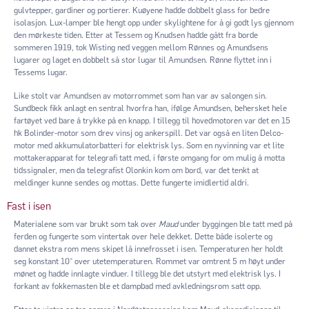
gulvtepper, gardiner og portierer. Kuøyene hadde dobbelt glass for bedre
isolasjon. Lux-lamper ble hengt opp under skylightene for å gi godt lys gjennom
den mørkeste tiden. Etter at Tessem og Knudsen hadde gått fra borde
sommeren 1919, tok Wisting ned veggen mellom Rønnes og Amundsens
lugarer og laget en dobbelt så stor lugar til Amundsen. Rønne flyttet inn i
Tessems lugar.
Like stolt var Amundsen av motorrommet som han var av salongen sin.
Sundbeck fikk anlagt en sentral hvorfra han, ifølge Amundsen, behersket hele
fartøyet ved bare å trykke på en knapp. I tillegg til hovedmotoren var det en 15
hk Bolinder-motor som drev vinsj og ankerspill. Det var også en liten Delco-
motor med akkumulatorbatteri for elektrisk lys. Som en nyvinning var et lite
mottakerapparat for telegrafi tatt med, i første omgang for om mulig å motta
tidssignaler, men da telegrafist Olonkin kom om bord, var det tenkt at
meldinger kunne sendes og mottas. Dette fungerte imidlertid aldri.
Fast i isen
Materialene som var brukt som tak over
Maud
under byggingen ble tatt med på
ferden og fungerte som vintertak over hele dekket. Dette både isolerte og
dannet ekstra rom mens skipet lå innefrosset i isen. Temperaturen her holdt
seg konstant 10° over utetemperaturen. Rommet var omtrent 5 m høyt under
mønet og hadde innlagte vinduer. I tillegg ble det utstyrt med elektrisk lys. I
forkant av fokkemasten ble et dampbad med avkledningsrom satt opp.