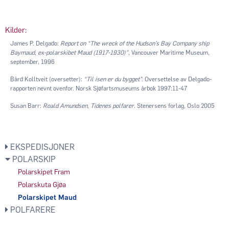
Kilder:
James P. Delgado:
Report on “The wreck of the Hudson’s Bay Company ship
Baymaud, ex-polarskibet Maud (1917-1930)”
, Vancouver Maritime Museum,
september, 1996
Bård Kolltveit (oversetter):
“Til isen er du bygget”.
Oversettelse av Delgado-
rapporten nevnt ovenfor. Norsk Sjøfartsmuseums årbok 1997:11-47
Susan Barr:
Roald Amundsen, Tidenes polfarer
. Stenersens forlag, Oslo 2005
EKSPEDISJONER
POLARSKIP
Polarskipet Fram
Polarskuta Gjøa
Polarskipet Maud
POLFARERE