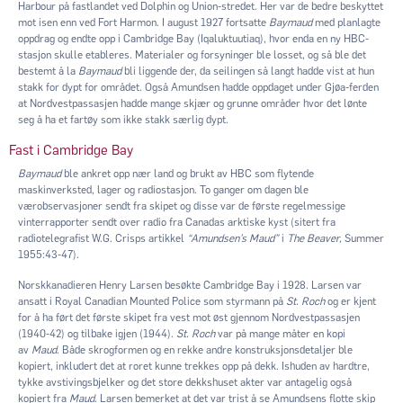
Harbour på fastlandet ved Dolphin og Union-stredet. Her var de bedre beskyttet
mot isen enn ved Fort Harmon. I august 1927 fortsatte
Baymaud
med planlagte
oppdrag og endte opp i Cambridge Bay (Iqaluktuutiaq), hvor enda en ny HBC-
stasjon skulle etableres. Materialer og forsyninger ble losset, og så ble det
bestemt å la
Baymaud
bli liggende der, da seilingen så langt hadde vist at hun
stakk for dypt for området. Også Amundsen hadde oppdaget under Gjøa-ferden
at Nordvestpassasjen hadde mange skjær og grunne områder hvor det lønte
seg å ha et fartøy som ikke stakk særlig dypt.
Fast i Cambridge Bay
Baymaud
ble ankret opp nær land og brukt av HBC som flytende
maskinverksted, lager og radiostasjon. To ganger om dagen ble
værobservasjoner sendt fra skipet og disse var de første regelmessige
vinterrapporter sendt over radio fra Canadas arktiske kyst (sitert fra
radiotelegrafist W.G. Crisps artikkel
“Amundsen’s Maud”
i
The Beaver,
Summer
1955:43-47).
Norskkanadieren Henry Larsen besøkte Cambridge Bay i 1928. Larsen var
ansatt i Royal Canadian Mounted Police som styrmann på
St. Roch
og er kjent
for å ha ført det første skipet fra vest mot øst gjennom Nordvestpassasjen
(1940-42) og tilbake igjen (1944).
St. Roch
var på mange måter en kopi
av
Maud
. Både skrogformen og en rekke andre konstruksjonsdetaljer ble
kopiert, inkludert det at roret kunne trekkes opp på dekk. Ishuden av hardtre,
tykke avstivingsbjelker og det store dekkshuset akter var antagelig også
kopiert fra
Maud
. Larsen bemerket at det var trist å se Amundsens flotte skip