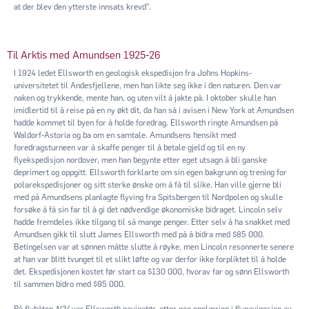
at der blev den ytterste innsats krevd”.
Til Arktis med Amundsen 1925-26
I 1924 ledet Ellsworth en geologisk ekspedisjon fra Johns Hopkins-
universitetet til Andesfjellene, men han likte seg ikke i den naturen. Den var
naken og trykkende, mente han, og uten vilt å jakte på. I oktober skulle han
imidlertid til å reise på en ny økt dit, da han så i avisen i New York at Amundsen
hadde kommet til byen for å holde foredrag. Ellsworth ringte Amundsen på
Waldorf-Astoria og ba om en samtale. Amundsens hensikt med
foredragsturneen var å skaffe penger til å betale gjeld og til en ny
flyekspedisjon nordover, men han begynte etter eget utsagn å bli ganske
deprimert og oppgitt. Ellsworth forklarte om sin egen bakgrunn og trening for
polarekspedisjoner og sitt sterke ønske om å få til slike. Han ville gjerne bli
med på Amundsens planlagte flyving fra Spitsbergen til Nordpolen og skulle
forsøke å få sin far til å gi det nødvendige økonomiske bidraget. Lincoln selv
hadde fremdeles ikke tilgang til så mange penger. Etter selv å ha snakket med
Amundsen gikk til slutt James Ellsworth med på å bidra med $85 000.
Betingelsen var at sønnen måtte slutte å røyke, men Lincoln resonnerte senere
at han var blitt tvunget til et slikt løfte og var derfor ikke forpliktet til å holde
det. Ekspedisjonen kostet før start ca $130 000, hvorav far og sønn Ellsworth
til sammen bidro med $95 000.
På flybåten
N24
var Ellsworth navigatør, etter noe opplæring i flynavigasjon av