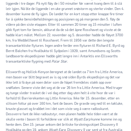
liggende i tre dager. På nytt fløy de i 50 minutter før været tvang dem til å slå
leir igjen. Nå ble de liggende i en uke grunnet snøstorm og sterke vinder. Den 4.
desember kunne de fly igjen. De landet for en kort stopp etter knappe fire timer
for å sjekke bensinbeholdningen og posisjonen og på morgenen den 5. fløy de
videre på den siste etappen. Etter til sammen 20 timer og 15 minutter i luften
gikk flyet tom for bensin, akkurat da de så det åpne Rosshavet og visste at de
hadde klart målet. Mellom 22. november og 5. desember hadde de fløyet 3700
km, fra Weddellhavet til Rosshavet. Frem til 1956 var dette den lengste
transantarktiske flyturen. Ingen andre ferder enn flyturen til Richard E. Byrd og
Bernt Balchen fra Hvalbukta til Sydpolen i 1929, samt Amundsens og Scotts
landbaserte ekspedisjoner hadde gått lengre inn i Antarktis enn Ellsworths
transantarktiske flygning med
Polar Star
.
Ellsworth og Hollick-Kenyon beregnet at de landet ca 7 km fra Little America,
men basen var blitt begravet av is og snø siden Byrds ekspedisjon og det var
ikke lett å få øye på noen deler som de håpet fremdeles stakk opp over
snøflaten. Senere viste det seg at de var 26 km fra Little America. Med truger
og tunge sleder trasket de i vei dag etter dag uten helt å vite hvor de var i
forhold til Barrierekanten og Little America. Ikke før 15. desember, etter en
slitsom fottur på over 160 km, fant de basen. De gravde seg ned til en takluke,
knuste glasset og krabbet inn i det som viste seg å være radioskuret.
Dessverre fant de ikke radioutstyr, men planen hadde hele tiden vært at de
skulle vente i basen til forholdene var slik at
Wyatt Earp
kunne komme inn og
hente dem. Den 15. januar ankom det britiske forskningsskipet Discovery II
Hvalbukta og den 19. ankom
Wyatt Earp
. Discovery II var sent ut fra Australia