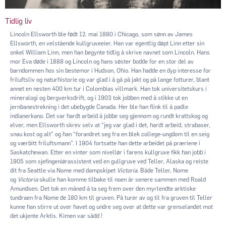
Tidlig liv
Lincoln Ellsworth ble født 12. mai 1880 i Chicago, som sønn av James
Ellsworth, en velstående kullgruveeier. Han var egentlig døpt Linn etter sin
onkel William Linn, men han begynte tidlig å skrive navnet som Lincoln. Hans
mor Eva døde i 1888 og Lincoln og hans søster bodde for en stor del av
barndommen hos sin bestemor i Hudson, Ohio. Han hadde en dyp interesse for
friluftsliv og naturhistorie og var glad i å gå på jakt og på lange fotturer, blant
annet en nesten 400 km tur i Colombias villmark. Han tok universitetskurs i
mineralogi og bergverksdrift, og i 1903 tok jobben med å stikke ut en
jernbanestrekning i det ubebygde Canada. Her ble han flink til å padle
indianerkano. Det var hardt arbeid å jobbe seg gjennom og rundt krattskog og
elver, men Ellsworth skrev selv at “jeg var glad i det, hardt arbeid, strabaser,
snau kost og alt” og han “forandret seg fra en blek college-ungdom til en seig
og værbitt friluftsmann”. I 1904 fortsatte han dette arbeidet på præriene i
Saskatchewan. Etter en vinter som nivellør i farens kullgruve fikk han jobb i
1905 som sjefingeniørassistent ved en gullgruve ved Teller, Alaska og reiste
dit fra Seattle via Nome med dampskipet
Victoria
. Både Teller, Nome
og
Victoria
skulle han komme tilbake til noen år senere sammen med Roald
Amundsen. Det tok en måned å ta seg frem over den myrlendte arktiske
tundraen fra Nome de 180 km til gruven. På turer av og til fra gruven til Teller
kunne han stirre ut over havet og undre seg over at dette var grenselandet mot
det ukjente Arktis. Kimen var sådd !