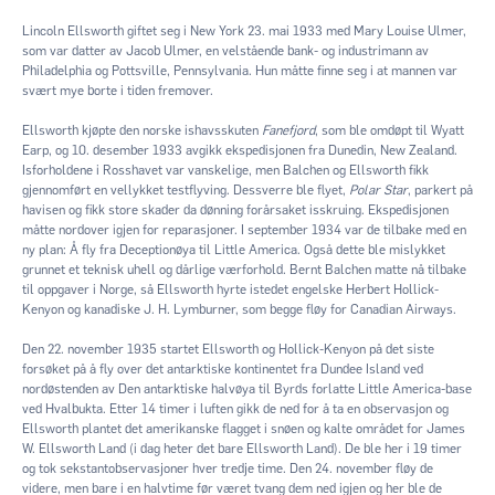
Lincoln Ellsworth giftet seg i New York 23. mai 1933 med Mary Louise Ulmer,
som var datter av Jacob Ulmer, en velstående bank- og industrimann av
Philadelphia og Pottsville, Pennsylvania. Hun måtte finne seg i at mannen var
svært mye borte i tiden fremover.
Ellsworth kjøpte den norske ishavsskuten
Fanefjord
, som ble omdøpt til Wyatt
Earp, og 10. desember 1933 avgikk ekspedisjonen fra Dunedin, New Zealand.
Isforholdene i Rosshavet var vanskelige, men Balchen og Ellsworth fikk
gjennomført en vellykket testflyving. Dessverre ble flyet,
Polar Star
, parkert på
havisen og fikk store skader da dønning forårsaket isskruing. Ekspedisjonen
måtte nordover igjen for reparasjoner. I september 1934 var de tilbake med en
ny plan: Å fly fra Deceptionøya til Little America. Også dette ble mislykket
grunnet et teknisk uhell og dårlige værforhold. Bernt Balchen matte nå tilbake
til oppgaver i Norge, så Ellsworth hyrte istedet engelske Herbert Hollick-
Kenyon og kanadiske J. H. Lymburner, som begge fløy for Canadian Airways.
Den 22. november 1935 startet Ellsworth og Hollick-Kenyon på det siste
forsøket på å fly over det antarktiske kontinentet fra Dundee Island ved
nordøstenden av Den antarktiske halvøya til Byrds forlatte Little America-base
ved Hvalbukta. Etter 14 timer i luften gikk de ned for å ta en observasjon og
Ellsworth plantet det amerikanske flagget i snøen og kalte området for James
W. Ellsworth Land (i dag heter det bare Ellsworth Land). De ble her i 19 timer
og tok sekstantobservasjoner hver tredje time. Den 24. november fløy de
videre, men bare i en halvtime før været tvang dem ned igjen og her ble de