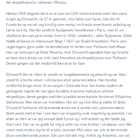
det ekspedisjonsliv i ørkenen i Mexico.
Høsten 1916 begynte det å se ut som om USA skulle komme med i den store
krigen og Ellsworth, nå 37 år gammel, ville delta som flyver. Han dro til
Frankrike og vervet seg frivillig som menig i en fransk-amerikansk avdeling og
lærte så å fly. Han ble sendt til flyvåpenets hovedkontor i Paris, men til sin
skuffelse ble satt på et kontor frem til 1918, istedenfor i aktiv flytjeneste. Dette
hadde allikevel en interessant følge: I 1917 var Roald Amundsen i Paris som
regjeringens gjest under forberedelsene til ferden over Polhavet med
Maud
.
Han var innlosjert på Hotel Meurice, hvor Ellsworth oppsøkte ham og fortalte
at hans store ønske var å bli med Amundsen på ekspedisjonen over Polhavet.
Denne gangen var det imidlertid ikke bruk for ham.
Ellsworth ble nå i flere år utslått av lungebetennelse og pleuritt og var ikke i
stand til å foreta reiser i villmarken eller polarområdene. Han foretok
imidlertid årlige reiser til en canyon i Colorado hvor han kunne studere de
geologiske lagene før han igjen forsøkte å komme med på en arktisk
ekspedisjon, denne gangen med den islandsk-amerikanske forskeren Vilhjalmur
Stefansson. Men faren var fremdeles like stri og ville ikke gi støtte til dette.
Ellsworth forklarte sitt brennende ønske om å utrette noe i polarområdene
blant annet med at han “som barn var kroppslig svak, engstelig og anemisk. I en
alder av førti år var jeg ovenpå både fysisk og i mitt arbeid, og det hadde jeg
klart selv. Det var en glede for mig å sette inn mine krefter i strabaser som fikk
menn med mindre styrke til å falle sammen. Min natur var slik at den krevde
disse overbevisende prøver. Det som tiltrakk mig i Arktis og Antarktis, var vel