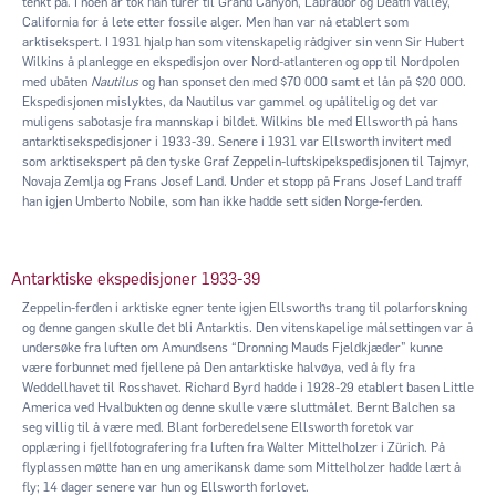
tenkt på. I noen år tok han turer til Grand Canyon, Labrador og Death Valley,
California for å lete etter fossile alger. Men han var nå etablert som
arktisekspert. I 1931 hjalp han som vitenskapelig rådgiver sin venn Sir Hubert
Wilkins å planlegge en ekspedisjon over Nord-atlanteren og opp til Nordpolen
med ubåten
Nautilus
og han sponset den med $70 000 samt et lån på $20 000.
Ekspedisjonen mislyktes, da Nautilus var gammel og upålitelig og det var
muligens sabotasje fra mannskap i bildet. Wilkins ble med Ellsworth på hans
antarktisekspedisjoner i 1933-39. Senere i 1931 var Ellsworth invitert med
som arktisekspert på den tyske Graf Zeppelin-luftskipekspedisjonen til Tajmyr,
Novaja Zemlja og Frans Josef Land. Under et stopp på Frans Josef Land traff
han igjen Umberto Nobile, som han ikke hadde sett siden Norge-ferden.
Antarktiske ekspedisjoner 1933-39
Zeppelin-ferden i arktiske egner tente igjen Ellsworths trang til polarforskning
og denne gangen skulle det bli Antarktis. Den vitenskapelige målsettingen var å
undersøke fra luften om Amundsens “Dronning Mauds Fjeldkjæder” kunne
være forbunnet med fjellene på Den antarktiske halvøya, ved å fly fra
Weddellhavet til Rosshavet. Richard Byrd hadde i 1928-29 etablert basen Little
America ved Hvalbukten og denne skulle være sluttmålet. Bernt Balchen sa
seg villig til å være med. Blant forberedelsene Ellsworth foretok var
opplæring i fjellfotografering fra luften fra Walter Mittelholzer i Zürich. På
flyplassen møtte han en ung amerikansk dame som Mittelholzer hadde lært å
fly; 14 dager senere var hun og Ellsworth forlovet.