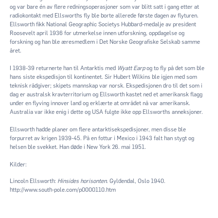
og var bare én av flere redningsoperasjoner som var blitt satt i gang etter at
radiokontakt med Ellsworths fly ble borte allerede første dagen av flyturen.
Ellsworth fikk National Geographic Societys Hubbard-medalje av president
Roosevelt april 1936 for utmerkelse innen utforskning, oppdagelse og
forskning og han ble æresmedlem i Det Norske Geografiske Selskab samme
året.
I 1938-39 returnerte han til Antarktis med
Wyatt Earp
og to fly på det som ble
hans siste ekspedisjon til kontinentet. Sir Hubert Wilkins ble igjen med som
teknisk rådgiver; skipets mannskap var norsk. Ekspedisjonen dro til det som i
dag er australsk kravterritorium og Ellsworth kastet ned et amerikansk flagg
under en flyving innover land og erklærte at området nå var amerikansk.
Australia var ikke enig i dette og USA fulgte ikke opp Ellsworths anneksjoner.
Ellsworth hadde planer om flere antarktisekspedisjoner, men disse ble
forpurret av krigen 1939-45. På en fottur i Mexico i 1943 falt han stygt og
helsen ble svekket. Han døde i New York 26. mai 1951.
Kilder:
Lincoln Ellsworth:
Hinsides horisonten
. Gyldendal, Oslo 1940.
http://www.south-pole.com/p0000110.htm