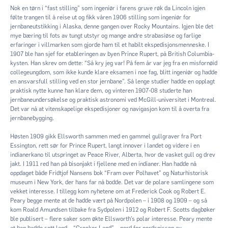
Nok en tørn i “fast stilling” som ingeniør i farens gruve røk da Lincoln igjen
følte trangen til å reise ut og fikk våren 1906 stilling som ingeniør for
jernbaneutstikking i Alaska, denne gangen over Rocky Mountains. Igjen ble det
mye bæring til fots av tungt utstyr og mange andre strabasiøse og farlige
erfaringer i villmarken som gjorde ham til et habilt ekspedisjonsmenneske. I
1907 ble han sjef for etableringen av byen Prince Rupert, på British Columbia-
kysten. Han skrev om dette: “Så kry jeg var! På fem år var jeg fra en misfornøid
collegeungdom, som ikke kunde klare eksamen i noe fag, blitt ingeniør og hadde
en ansvarsfull stilling ved en stor jernbane”. Så lenge studier hadde en opplagt
praktisk nytte kunne han klare dem, og vinteren 1907-08 studerte han
jernbaneundersøkelse og praktisk astronomi ved McGill-universitet i Montreal.
Det var nå at vitenskapelige ekspedisjoner og navigasjon kom til å overta fra
jernbanebygging.
Høsten 1909 gikk Ellsworth sammen med en gammel gullgraver fra Port
Essington, rett sør for Prince Rupert, langt innover i landet og videre i en
indianerkano til utspringet av Peace River, Alberta, hvor de vasket gull og drev
jakt. I 1911 red han på bisonjakt i fjellene med en indianer. Han hadde nå
oppdaget både Fridtjof Nansens bok “Fram over Polhavet” og Naturhistorisk
museum i New York, der hans far nå bodde. Det var de polare samlingene som
vekket interesse. I tillegg kom nyhetene om at Frederick Cook og Robert E.
Peary begge mente at de hadde vært på Nordpolen – i 1908 og 1909 – og så
kom Roald Amundsen tilbake fra Sydpolen i 1912 og Robert F. Scotts dagbøker
ble publisert – flere saker som økte Ellsworth’s polar interesse. Peary mente
at han hadde sett land – “Crocker Land” – nord for nordspissen av