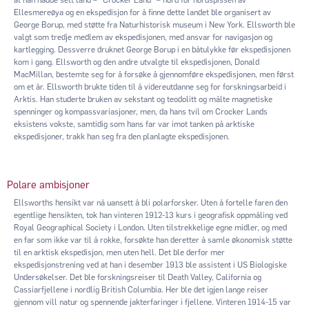
Ellesmereøya og en ekspedisjon for å finne dette landet ble organisert av
George Borup, med støtte fra Naturhistorisk museum i New York. Ellsworth ble
valgt som tredje medlem av ekspedisjonen, med ansvar for navigasjon og
kartlegging. Dessverre druknet George Borup i en båtulykke før ekspedisjonen
kom i gang. Ellsworth og den andre utvalgte til ekspedisjonen, Donald
MacMillan, bestemte seg for å forsøke å gjennomføre ekspedisjonen, men først
om et år. Ellsworth brukte tiden til å videreutdanne seg for forskningsarbeid i
Arktis. Han studerte bruken av sekstant og teodolitt og målte magnetiske
spenninger og kompassvariasjoner, men, da hans tvil om Crocker Lands
eksistens vokste, samtidig som hans far var imot tanken på arktiske
ekspedisjoner, trakk han seg fra den planlagte ekspedisjonen.
Polare ambisjoner
Ellsworths hensikt var nå uansett å bli polarforsker. Uten å fortelle faren den
egentlige hensikten, tok han vinteren 1912-13 kurs i geografisk oppmåling ved
Royal Geographical Society i London. Uten tilstrekkelige egne midler, og med
en far som ikke var til å rokke, forsøkte han deretter å samle økonomisk støtte
til en arktisk ekspedisjon, men uten hell. Det ble derfor mer
ekspedisjonstrening ved at han i desember 1913 ble assistent i US Biologiske
Undersøkelser. Det ble forskningsreiser til Death Valley, California og
Cassiarfjellene i nordlig British Columbia. Her ble det igjen lange reiser
gjennom vill natur og spennende jakterfaringer i fjellene. Vinteren 1914-15 var