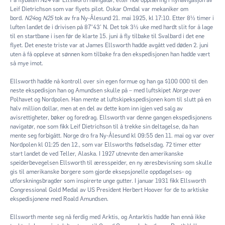
Leif Dietrichson som var flyets pilot. Oskar Omdal var mekaniker om
bord.
N24
og
N25
tok av fra Ny-Ålesund 21. mai 1925, kl 17:10. Etter 8½ timer i
luften landet de i drivisen på 87°43' N. Det tok 3½ uke med hardt slit for å lage
til en startbane i isen før de klarte 15. juni å fly tilbake til Svalbard i det ene
flyet. Det eneste triste var at James Ellsworth hadde avgått ved døden 2. juni
uten å få oppleve at sønnen kom tilbake fra den ekspedisjonen han hadde vært
så mye imot.
Ellsworth hadde nå kontroll over sin egen formue og han ga $100 000 til den
neste ekspedisjon han og Amundsen skulle på – med luftskipet
Norge
over
Polhavet og Nordpolen. Han mente at luftskipekspedisjonen kom til slutt på en
halv million dollar, men at en del av dette kom inn igjen ved salg av
avisrettigheter, bøker og foredrag. Ellsworth var denne gangen ekspedisjonens
navigatør, noe som fikk Leif Dietrichson til å trekke sin deltagelse, da han
mente seg forbigått. Norge dro fra Ny-Ålesund kl 09:55 den 11. mai og var over
Nordpolen kl 01:25 den 12., som var Ellsworths fødselsdag. 72 timer etter
start landet de ved Teller, Alaska. I 1927 utnevnte den amerikanske
speiderbevegelsen Ellsworth til æresspeider, en ny æresbevisning som skulle
gis til amerikanske borgere som gjorde eksepsjonelle oppdagelses- og
utforskningsbragder som inspirerte unge gutter. I januar 1931 fikk Ellsworth
Congressional Gold Medal av US President Herbert Hoover for de to arktiske
ekspedisjonene med Roald Amundsen.
Ellsworth mente seg nå ferdig med Arktis, og Antarktis hadde han ennå ikke