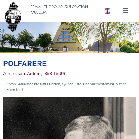
FRAM - THE POLAR EXPLORATION
MUSEUM
POLFARERE
Amundsen, Anton (1853-1909)
Anton Amundsen ble født i Horten, syd for Oslo. Han var førstemaskinist på 1.
Fram-ferd.