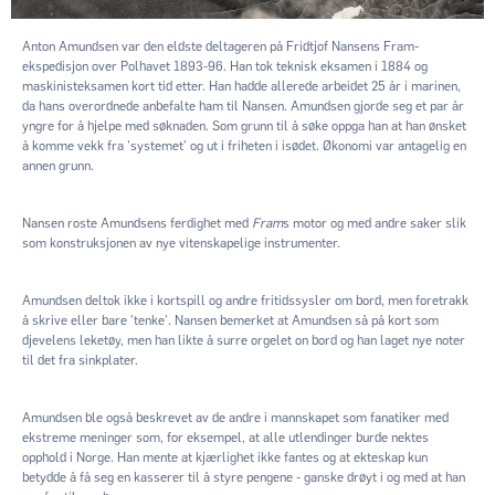
Anton Amundsen var den eldste deltageren på Fridtjof Nansens Fram-
ekspedisjon over Polhavet 1893-96. Han tok teknisk eksamen i 1884 og
maskinisteksamen kort tid etter. Han hadde allerede arbeidet 25 år i marinen,
da hans overordnede anbefalte ham til Nansen. Amundsen gjorde seg et par år
yngre for å hjelpe med søknaden. Som grunn til å søke oppga han at han ønsket
å komme vekk fra 'systemet' og ut i friheten i isødet. Økonomi var antagelig en
annen grunn.
Nansen roste Amundsens ferdighet med
Fram
s motor og med andre saker slik
som konstruksjonen av nye vitenskapelige instrumenter.
Amundsen deltok ikke i kortspill og andre fritidssysler om bord, men foretrakk
å skrive eller bare 'tenke'. Nansen bemerket at Amundsen så på kort som
djevelens leketøy, men han likte å surre orgelet on bord og han laget nye noter
til det fra sinkplater.
Amundsen ble også beskrevet av de andre i mannskapet som fanatiker med
ekstreme meninger som, for eksempel, at alle utlendinger burde nektes
opphold i Norge. Han mente at kjærlighet ikke fantes og at ekteskap kun
betydde å få seg en kasserer til å styre pengene - ganske drøyt i og med at han