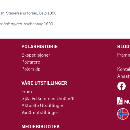
J.M. Stenersens forlag, Oslo 1996
et bak myten
. Aschehoug 1996
POLARHISTORIE
BLOG
Ekspedisjoner
Framm
Polfarere
Polarskip
Konta
Ansat
VÅRE UTSTILLINGER
Fram
Gjøa Velkommen Ombord!
M
Aktuelle Utstillinger
Vandreutstillinger
MEDIEBIBLIOTEK