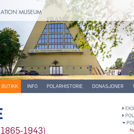
ORATION MUSEUM
BUTIKK
INFO
POLARHISTORIE
DONASJONER
E
EKS
POL
PO
 (1865-1943)
Na