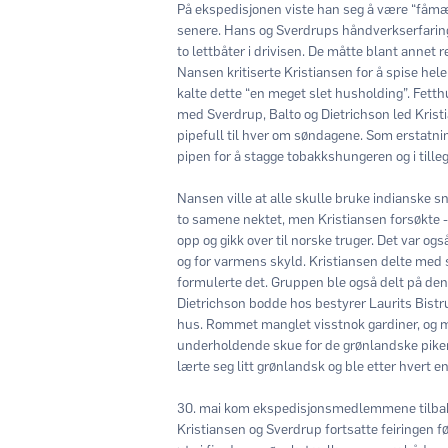
På ekspedisjonen viste han seg å være “fåmælt
senere. Hans og Sverdrups håndverkserfaring
to lettbåter i drivisen. De måtte blant annet
Nansen kritiserte Kristiansen for å spise he
kalte dette “en meget slet husholding”. Fet
med Sverdrup, Balto og Dietrichson led Krist
pipefull til hver om søndagene. Som erstatning
pipen for å stagge tobakkshungeren og i till
Nansen ville at alle skulle bruke indianske s
to samene nektet, men Kristiansen forsøkte - 
opp og gikk over til norske truger. Det var o
og for varmens skyld. Kristiansen delte me
formulerte det. Gruppen ble også delt på de
Dietrichson bodde hos bestyrer Laurits Bistru
hus. Rommet manglet visstnok gardiner, og 
underholdende skue for de grønlandske pikene 
lærte seg litt grønlandsk og ble etter hvert 
30. mai kom ekspedisjonsmedlemmene tilbake 
Kristiansen og Sverdrup fortsatte feiringen før