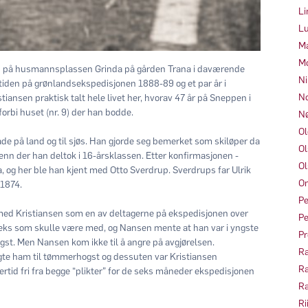
Li
Lu
Ma
Mo
865 på husmannsplassen Grinda på gården Trana i daværende
Ni
a tiden på grønlandsekspedisjonen 1888-89 og et par år i
No
iansen praktisk talt hele livet her, hvorav 47 år på Sneppen i
 forbi huset (nr. 9) der han bodde.
Nø
Ol
de på land og til sjøs. Han gjorde seg bemerket som skiløper da
Ol
enn der han deltok i 16-årsklassen. Etter konfirmasjonen -
Ol
a, og her ble han kjent med Otto Sverdrup. Sverdrups far Ulrik
Om
 1874.
Pe
med Kristiansen som en av deltagerne på ekspedisjonen over
Pe
seks som skulle være med, og Nansen mente at han var i yngste
Pr
ngst. Men Nansen kom ikke til å angre på avgjørelsen.
Ra
rengte ham til tømmerhogst og dessuten var Kristiansen
Ra
dlertid fri fra begge “plikter” for de seks måneder ekspedisjonen
Ra
Ri