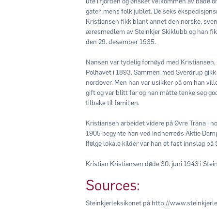
ute i fjorden og ønsket velkommen av både ord
gater, mens folk jublet. De seks ekspedisjo
Kristiansen fikk blant annet den norske, sv
æresmedlem av Steinkjer Skiklubb og han fi
den 29. desember 1935.
Nansen var tydelig fornøyd med Kristiansen,
Polhavet i 1893. Sammen med Sverdrup gikk 
nordover. Men han var usikker på om han vil
gift og var blitt far og han måtte tenke seg g
tilbake til familien.
Kristiansen arbeidet videre på Øvre Trana i n
1905 begynte han ved Indherreds Aktie Damps
Ifølge lokale kilder var han et fast innslag p
Kristian Kristiansen døde 30. juni 1943 i Stei
Sources:
Steinkjerleksikonet på http://www.steinkjer