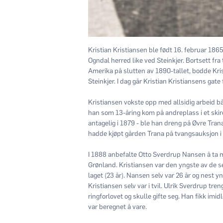
Kristian Kristiansen ble født 16. februar 1
Ogndal herred like ved Steinkjer. Bortsett fr
Amerika på slutten av 1890-tallet, bodde Krist
Steinkjer. I dag går Kristian Kristiansens gate
Kristiansen vokste opp med allsidig arbeid bå
han som 13-åring kom på andreplass i et skir
antagelig i 1879 - ble han dreng på Øvre Tran
hadde kjøpt gården Trana på tvangsauksjon i
I 1888 anbefalte Otto Sverdrup Nansen å ta 
Grønland. Kristiansen var den yngste av de 
laget (23 år). Nansen selv var 26 år og nest y
Kristiansen selv var i tvil. Ulrik Sverdrup t
ringforlovet og skulle gifte seg. Han fikk imi
var beregnet å vare.