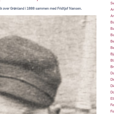
Sv
kk over Grønland i 1888 sammen med Fridtjof Nansen.
Am
Am
Ba
Ba
Ba
Be
Be
Bj
Bl
Br
Da
Di
Di
Do
El
Fe
Fo