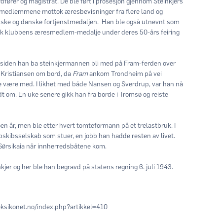
fører og magistrat. De ble ført i prosesjon gjennom Steinkjers
nsmedlemmene mottok æresbevisninger fra flere land og
enske og danske fortjenstmedaljen. Han ble også utnevnt som
kk klubbens æresmedlem-medalje under deres 50-års feiring
 siden han ba steinkjermannen bli med på Fram-ferden over
Kristiansen om bord, da
Fram
ankom Trondheim på vei
le være med. I likhet med både Nansen og Sverdrup, var han nå
odt om. En uke senere gikk han fra borde i Tromsø og reiste
oen år, men ble etter hvert tomteformann på et trelastbruk. I
kibsselskab som stuer, en jobb han hadde resten av livet.
å Sørsikaia når innherredsbåtene kom.
nkjer og her ble han begravd på statens regning 6. juli 1943.
leksikonet.no/index.php?artikkel=410