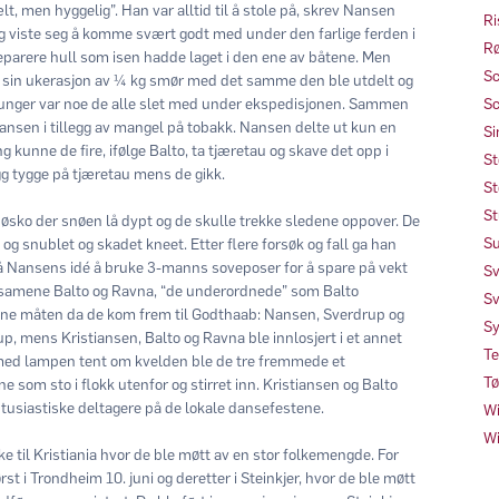
, men hyggelig”. Han var alltid til å stole på, skrev Nansen
Ri
 viste seg å komme svært godt med under den farlige ferden i
Rø
 reparere hull som isen hadde laget i den ene av båtene. Men
Sc
le sin ukerasjon av ¼ kg smør med det samme den ble utdelt og
thunger var noe de alle slet med under ekspedisjonen. Sammen
Sc
iansen i tillegg av mangel på tobakk. Nansen delte ut kun en
Si
 kunne de fire, ifølge Balto, ta tjæretau og skave det opp i
St
egg tygge på tjæretau mens de gikk.
St
St
nøsko der snøen lå dypt og de skulle trekke sledene oppover. De
Su
og snublet og skadet kneet. Etter flere forsøk og fall ga han
gså Nansens idé å bruke 3-manns soveposer for å spare på vekt
Sv
d samene Balto og Ravna, “de underordnede” som Balto
Sv
nne måten da de kom frem til Godthaab: Nansen, Sverdrup og
Sy
p, mens Kristiansen, Balto og Ravna ble innlosjert i et annet
Te
med lampen tent om kvelden ble de tre fremmede et
Tø
som sto i flokk utenfor og stirret inn. Kristiansen og Balto
entusiastiske deltagere på de lokale dansefestene.
Wi
Wi
til Kristiania hvor de ble møtt av en stor folkemengde. For
st i Trondheim 10. juni og deretter i Steinkjer, hvor de ble møtt