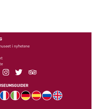
G
useet i nyhetene
kt
te
USEUMSGUIDER