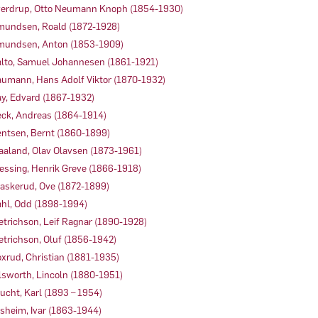
erdrup, Otto Neumann Knoph (1854-1930)
undsen, Roald (1872-1928)
undsen, Anton (1853-1909)
lto, Samuel Johannesen (1861-1921)
umann, Hans Adolf Viktor (1870-1932)
y, Edvard (1867-1932)
ck, Andreas (1864-1914)
ntsen, Bernt (1860-1899)
aaland, Olav Olavsen (1873-1961)
essing, Henrik Greve (1866-1918)
askerud, Ove (1872-1899)
hl, Odd (1898-1994)
etrichson, Leif Ragnar (1890-1928)
etrichson, Oluf (1856-1942)
xrud, Christian (1881-1935)
lsworth, Lincoln (1880-1951)
ucht, Karl (1893 – 1954)
sheim, Ivar (1863-1944)