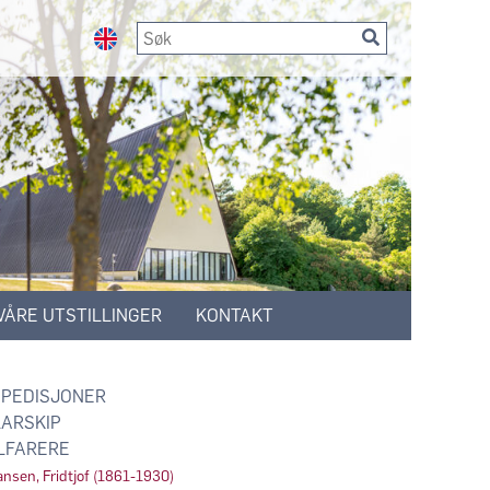
VÅRE UTSTILLINGER
KONTAKT
PEDISJONER
ARSKIP
LFARERE
nsen, Fridtjof (1861-1930)