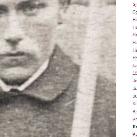
Gj
Go
Ha
Ha
Ha
Ha
He
Ho
Is
19
Ja
Jo
Ju
Ka
Kn
Kr
Kr
Ku