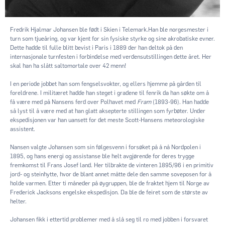
Fredrik Hjalmar Johansen ble født i Skien i Telemark.Han ble norgesmester i
turn som tjueåring, og var kjent for sin fysiske styrke og sine akrobatiske evner.
Dette hadde til fulle blitt bevist i Paris i 1889 der han deltok på den
internasjonale turnfesten i forbindelse med verdensutstillingen dette året. Her
skal han ha slått saltomortale over 42 menn!
I en periode jobbet han som fengselsvokter, og ellers hjemme på gården til
foreldrene. I militæret hadde han steget i gradene til fenrik da han søkte om å
få være med på Nansens ferd over Polhavet med
Fram
(1893-96). Han hadde
så lyst til å være med at han glatt aksepterte stillingen som fyrbøter. Under
ekspedisjonen var han uansett for det meste Scott-Hansens meteorologiske
assistent.
Nansen valgte Johansen som sin følgesvenn i forsøket på å nå Nordpolen i
1895, og hans energi og assistanse ble helt avgjørende for deres trygge
fremkomst til Frans Josef land. Her tilbrakte de vinteren 1895/96 i en primitiv
jord- og steinhytte, hvor de blant annet måtte dele den samme soveposen for å
holde varmen. Etter ti måneder på øygruppen, ble de fraktet hjem til Norge av
Frederick Jacksons engelske ekspedisjon. Da ble de feiret som de største av
helter.
Johansen fikk i ettertid problemer med å slå seg til ro med jobben i forsvaret