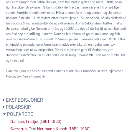
og i ekteskapet med Hilda Øvrum, som han hadde giftet seg med i 1898, også
hun fra skienstraktene. På kort tid fikk de fire barn, men årene i Tromsø ble
vonde. Familien levde over evne, Hilda savnet familie og venner, og Johansen
begynte å drikke. Hilda flyttet etter hvert hjem til Skien og tok, på sin pietistiske
fars oppfordring, motstrebende ut skilsmisse. For å dekke sine utgifter måtte
Johansen stadig be Nansen om lån, og i 1907 sto det så dårlig til at han ble bedt
om å si opp sin stilling i hæren. Nansen hjalp ham så godt han kunne, og fikk
overtalt Amundsen til å ta med Johansen på sin Fram-ekspedisjon i 1910. Etter
en kjedelig episode, som Amundsen hadde mer skyld i enn Johansen, tok
Amundsen ham ut av polpartiet. Mens sledeturen gikk til Sydpolen, var
Johansen istedenfor på en ekspedisjon til King Edward VII Land med Stubberud
og Prestrud.
Han dro hjem alene ved ekspedisjonens slutt. Seks måneder senere, hjemme i
Norge, tok han sitt eget liv.
EKSPEDISJONER
POLARSKIP
POLFARERE
Nansen, Fridtjof (1861-1930)
Sverdrup, Otto Neumann Knoph (1854-1930)