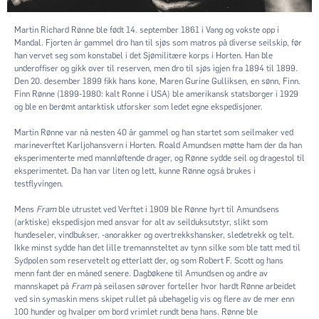
Martin Richard Rønne ble født 14. september 1861 i Vang og vokste opp i
Mandal. Fjorten år gammel dro han til sjøs som matros på diverse seilskip, før
han vervet seg som konstabel i det Sjømilitære korps i Horten. Han ble
underoffiser og gikk over til reserven, men dro til sjøs igjen fra 1894 til 1899.
Den 20. desember 1899 fikk hans kone, Maren Gurine Gulliksen, en sønn, Finn.
Finn Rønne (1899-1980: kalt Ronne i USA) ble amerikansk statsborger i 1929
og ble en berømt antarktisk utforsker som ledet egne ekspedisjoner.
Martin Rønne var nå nesten 40 år gammel og han startet som seilmaker ved
marineverftet Karljohansvern i Horten. Roald Amundsen møtte ham der da han
eksperimenterte med mannløftende drager, og Rønne sydde seil og dragestol til
eksperimentet. Da han var liten og lett, kunne Rønne også brukes i
testflyvingen.
Mens
Fram
ble utrustet ved Verftet i 1909 ble Rønne hyrt til Amundsens
(arktiske) ekspedisjon med ansvar for alt av seilduksutstyr, slikt som
hundeseler, vindbukser, -anorakker og overtrekkshansker, sledetrekk og telt.
Ikke minst sydde han det lille tremannsteltet av tynn silke som ble tatt med til
Sydpolen som reservetelt og etterlatt der, og som Robert F. Scott og hans
menn fant der en måned senere. Dagbøkene til Amundsen og andre av
mannskapet på
Fram
på seilasen sørover forteller hvor hardt Rønne arbeidet
ved sin symaskin mens skipet rullet på ubehagelig vis og flere av de mer enn
100 hunder og hvalper om bord vrimlet rundt bena hans. Rønne ble