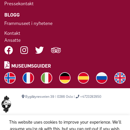
Pressekontakt
BLOGG
Frammuseet i nyhetene
Kontakt
Ansatte
MUSEUMSGUIDER
Bygdøynesveien 39 | 0286 Oslo |
+4723282950
This website uses cookies to improve your experience. We'll
assume you're ok with this, but you can opt-out if you wish.
Opphavsrett © 2026 Frammuseet. Alle rettigheter reservert.