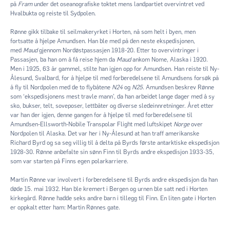
på
Fram
under det oseanografiske toktet mens landpartiet overvintret ved
Hvalbukta og reiste til Sydpolen.
Rønne gikk tilbake til seilmakeryrket i Horten, nå som helt i byen, men
fortsatte å hjelpe Amundsen. Han ble med på den neste ekspedisjonen,
med
Maud
gjennom Nordøstpassasjen 1918-20. Etter to overvintringer i
Passasjen, ba han om å få reise hjem da
Maud
ankom Nome, Alaska i 1920.
Men i 1925, 63 år gammel, stilte han igjen opp for Amundsen. Han reiste til Ny-
Ålesund, Svalbard, for å hjelpe til med forberedelsene til Amundsens forsøk på
å fly til Nordpolen med de to flybåtene
N24
og
N25
. Amundsen beskrev Rønne
som ‘ekspedisjonens mest travle mann’, da han arbeidet lange dager med å sy
sko, bukser, telt, soveposer, lettbåter og diverse sledeinnretninger. Året etter
var han der igjen, denne gangen for å hjelpe til med forberedelsene til
Amundsen-Ellsworth-Nobile Transpolar Flight med luftskipet
Norge
over
Nordpolen til Alaska. Det var her i Ny-Ålesund at han traff amerikanske
Richard Byrd og sa seg villig til å delta på Byrds første antarktiske ekspedisjon
1928-30. Rønne anbefalte sin sønn Finn til Byrds andre ekspedisjon 1933-35,
som var starten på Finns egen polarkarriere.
Martin Rønne var involvert i forberedelsene til Byrds andre ekspedisjon da han
døde 15. mai 1932. Han ble kremert i Bergen og urnen ble satt ned i Horten
kirkegård. Rønne hadde seks andre barn i tillegg til Finn. En liten gate i Horten
er oppkalt etter ham: Martin Rønnes gate.